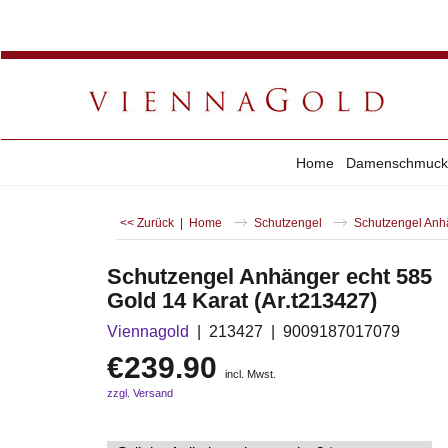
Home
Damenschmuck
<< Zurück
|
Home
Schutzengel
Schutzengel Anhä
Schutzengel Anhänger echt 585
Gold 14 Karat (Ar.t213427)
Viennagold
213427
9009187017079
€
239.90
incl. Mwst.
zzgl. Versand