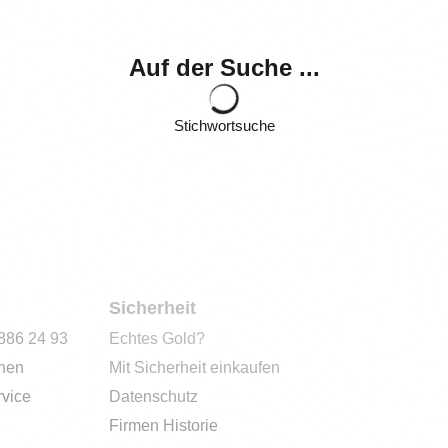
Auf der Suche ...
Stichwortsuche
Sicherheit
 886 24 93
Echtes Gold?
onen
Mit Sicherheit einkaufen
vice
Datenschutz
Firmen Historie