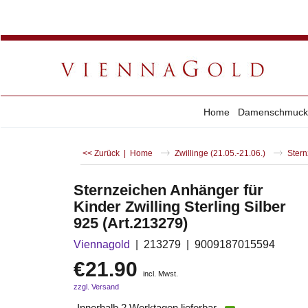
Home
Damenschmuck
<< Zurück
|
Home
Zwillinge (21.05.-21.06.)
Stern
Sternzeichen Anhänger für
Kinder Zwilling Sterling Silber
925 (Art.213279)
Viennagold
213279
9009187015594
€
21.90
incl. Mwst.
zzgl. Versand
Innerhalb 2 Werktagen lieferbar