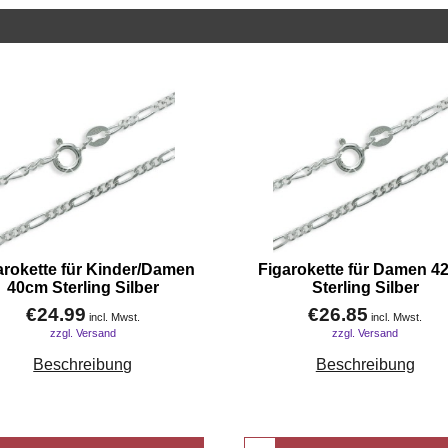
arokette für Kinder/Damen
Figarokette für Damen 4
40cm Sterling Silber
Sterling Silber
€
24.99
€
26.85
incl. Mwst.
incl. Mwst.
zzgl. Versand
zzgl. Versand
Beschreibung
Beschreibung