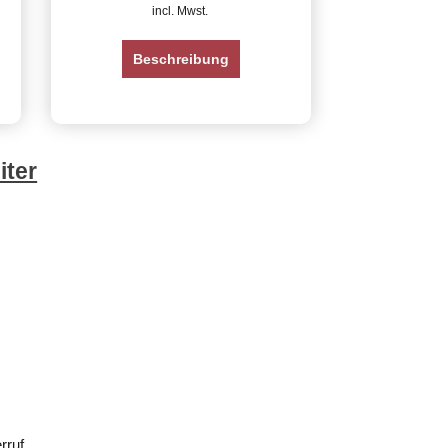
incl. Mwst.
Beschreibung
iter
rruf