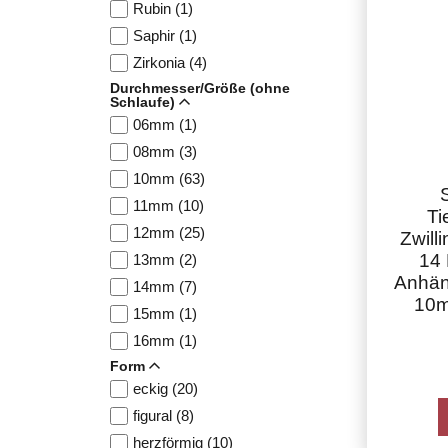
Rubin (1)
Saphir (1)
Zirkonia (4)
Durchmesser/Größe (ohne
Schlaufe)
06mm (1)
08mm (3)
10mm (63)
11mm (10)
Ti
12mm (25)
Zwill
14 
13mm (2)
Anhän
14mm (7)
10m
15mm (1)
16mm (1)
Form
eckig (20)
figural (8)
herzförmig (10)