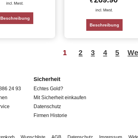
€
incl. Mwst.
incl. Mwst.
Beschreibung
Beschreibung
1
2
3
4
5
We
Sicherheit
 886 24 93
Echtes Gold?
onen
Mit Sicherheit einkaufen
vice
Datenschutz
Firmen Historie
enkorb
Wunschliste
AGB
Datenschutz
Impressum
Wide