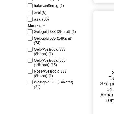
hufeisenförmig (1)
oval (8)
rund (66)
Material
Gelbgold 333 (8Karat) (1)
Gelbgold 585 (14Karat)
(74)
Gelb/Weißgold 333
(8Karat) (1)
Gelb/Weißgold 585
(14Karat) (15)
Rosé/Weißgold 333
(8Karat) (1)
Ti
Weißgold 585 (14Karat)
Skorp
(21)
14 
Anhän
10m