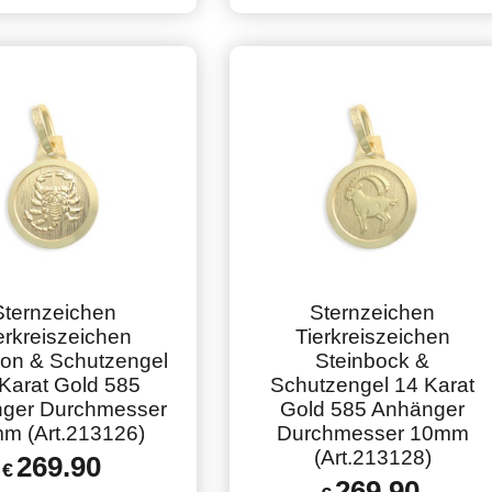
Sternzeichen
Sternzeichen
erkreiszeichen
Tierkreiszeichen
ion & Schutzengel
Steinbock &
Karat Gold 585
Schutzengel 14 Karat
ger Durchmesser
Gold 585 Anhänger
m (Art.213126)
Durchmesser 10mm
(Art.213128)
269.90
€
269.90