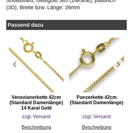
Snowboard, Gelbgold 585 (14Karat), plastisch
(3D), Breite bzw. Länge: 26mm
Passend dazu
Venezianerkette 42cm
Panzerkette 42cm
e)
(Standard Damenlänge)
(Standard Damenlänge)
14 Karat Gold
zzgl. Versand
zzgl. Versand
Beschreibung
Beschreibung