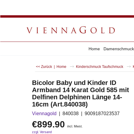
Home
Damenschmuck
<< Zurück
|
Home
Kinderschmuck Taufschmuck
Bicolor Baby und Kinder ID
Armband 14 Karat Gold 585 mit
Delfinen Delphinen Länge 14-
16cm (Art.840038)
Viennagold
840038
9009187023537
€
899.90
incl. Mwst.
zzgl. Versand