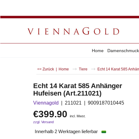
Home
Damenschmuck
<< Zurück
|
Home
Tiere
Echt 14 Karat 585 Anhän
Echt 14 Karat 585 Anhänger
Hufeisen (Art.211021)
Viennagold
211021
9009187010445
€
399.90
incl. Mwst.
zzgl. Versand
Innerhalb 2 Werktagen lieferbar