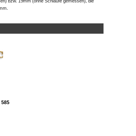
sen) bzw.
19mm (ohne Schlaufe gemessen), die
amm.
 585