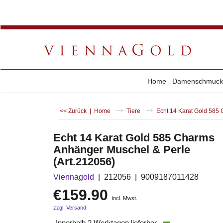
Home
Damenschmuck
<< Zurück
|
Home
Tiere
Echt 14 Karat Gold 585
Echt 14 Karat Gold 585 Charms
Anhänger Muschel & Perle
(Art.212056)
Viennagold
212056
9009187011428
€
159.90
incl. Mwst.
zzgl. Versand
Innerhalb 2 Werktagen lieferbar