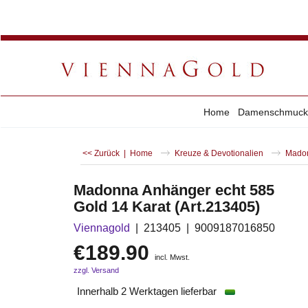
Home
Damenschmuck
<< Zurück
|
Home
Kreuze & Devotionalien
Madon
Madonna Anhänger echt 585
Gold 14 Karat (Art.213405)
Viennagold
213405
9009187016850
€
189.90
incl. Mwst.
zzgl. Versand
Innerhalb 2 Werktagen lieferbar