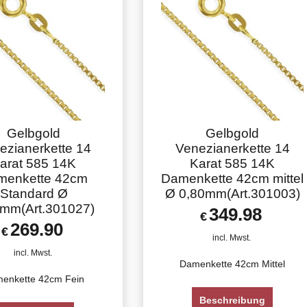
Gelbgold
Gelbgold
ezianerkette 14
Venezianerkette 14
arat 585 14K
Karat 585 14K
menkette 42cm
Damenkette 42cm mittel
Standard Ø
Ø 0,80mm(Art.301003)
mm(Art.301027)
349.98
€
269.90
€
incl. Mwst.
incl. Mwst.
Damenkette 42cm Mittel
enkette 42cm Fein
Beschreibung