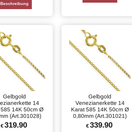
Beschreibung
Gelbgold
Gelbgold
ezianerkette 14
Venezianerkette 14
 585 14K 50cm Ø
Karat 585 14K 50cm Ø
mm (Art.301028)
0,80mm (Art.301021)
319.90
339.90
€
€