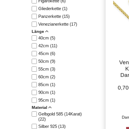
Figarokette (6)
Gliederkette (1)
Panzerkette (15)
Venezianerkette (17)
Länge
40cm (5)
42cm (11)
45cm (6)
50cm (9)
Ven
K
55cm (3)
Da
60cm (2)
85cm (1)
0,70
90cm (1)
95cm (1)
Material
Gelbgold 585 (14Karat)
Dam
(22)
Silber 925 (13)